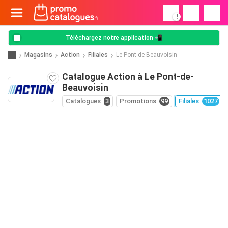
!
Téléchargez notre application 📲
Magasins
Action
Filiales
Le Pont-de-Beauvoisin
Catalogue Action à Le Pont-de-
Beauvoisin
Catalogues
3
Promotions
99
Filiales
1027