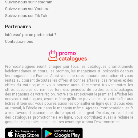
Suivez-nous sur Instagram
Suivez-nous sur Youtube
Suivez-nous sur TikTok
Partenaires
Intéressé par un partenariat ?
Contactez-nous
Promocatalogues réunit chaque jour tous les catalogues promotionnels
hebdomadaires en cours, les promos, les magazines et lookbooks de tous
les magasins de France. Ainsi vous ne ratez aucune promotion et vous
restez au courant de toutes les offres et bonnes affaires, des remises et des
offres du catalogue et vous pouvez aussi facilement trouver toutes les
offres spéciales ou remises lors des périodes de soldes ou déstockages
des magasins de votre région. Notre site est souvent le premier à afficher les
nouveaux catalogues, avant même qu'ils ne parviennent à votre boîte aux
lettres et bien sûr, vous pouvez aussi les consulter en ligne quand vous êtes
au travail, à l'école ou dans le magasin même. Ajoutez Promocatalogues.fr
à vos favoris et économisez du temps et de l'argent. De plus, en feuilletant
des catalogues promotionnels en ligne, vous contribuez aussi à réduire le
gaspillage de papier, ce qui est très avantageux pour l’environnement.