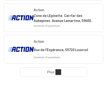
Action
Zone de LEpinette. Carrfar des
Aubepines. Avenue Lamartine, 59600
Maubeuge
horaires d'ouverture
Action
Rue de l'Espérance, 59720 Louvroil
horaires d'ouverture
Plus