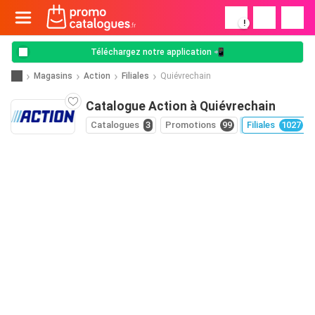
!
Téléchargez notre application 📲
Magasins
Action
Filiales
Quiévrechain
Catalogue Action à Quiévrechain
Catalogues
3
Promotions
99
Filiales
1027