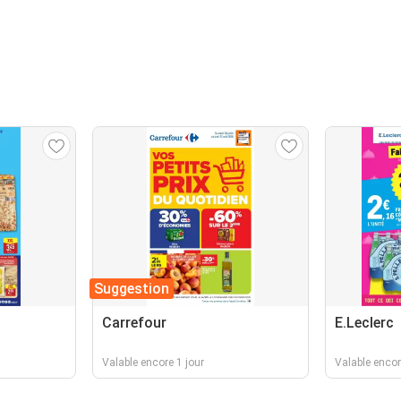
Suggestion
Carrefour
E.Leclerc
Valable encore 1 jour
Valable encor