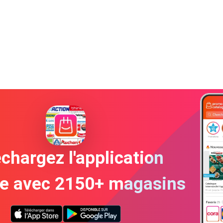
chargez l'application
te avec 2150+ magasins