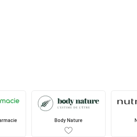
armacie
Body Nature
N