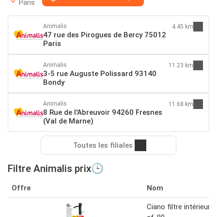
Paris
Animalis
4.45 km
47 rue des Pirogues de Bercy 75012
Paris
Animalis
11.23 km
3-5 rue Auguste Polissard 93140
Bondy
Animalis
11.68 km
8 Rue de l'Abreuvoir 94260 Fresnes
(Val de Marne)
Toutes les filiales
Filtre Animalis prix🕒
Offre
Nom
Ciano filtre intérieur