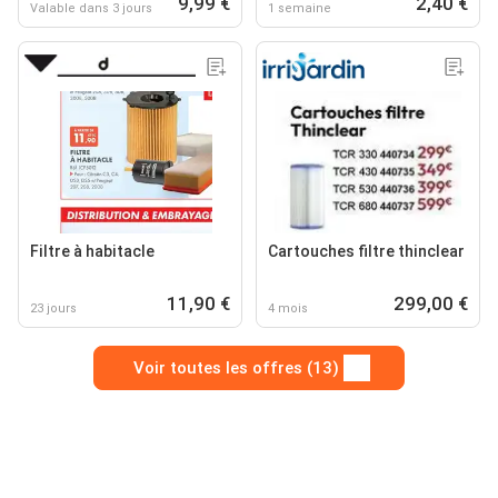
9,99 €
2,40 €
Valable dans 3 jours
1 semaine
Filtre à habitacle
Cartouches filtre thinclear
11,90 €
299,00 €
23 jours
4 mois
Voir toutes les offres (13)