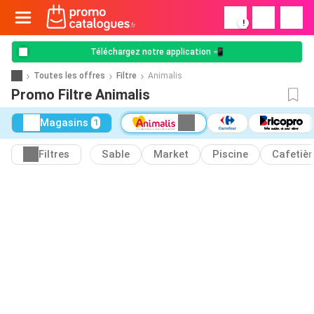
!
Téléchargez notre application 📲
Toutes les offres
Filtre
Animalis
Promo Filtre Animalis
Magasins
1
Filtres
Sable
Market
Piscine
Cafetièr