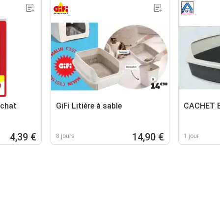
 chat
GiFi Litière à sable
CACHET B
4,39 €
14,90 €
8 jours
1 jour