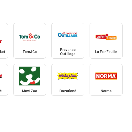
Provence
rket
Tom&Co
La Foir'Fouille
Outillage
é
Maxi Zoo
Bazarland
Norma