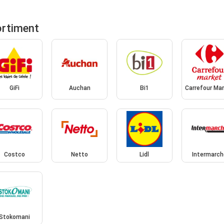
ortiment
GiFi
Auchan
Bi1
Carrefour Ma
Costco
Netto
Lidl
Intermarch
Stokomani