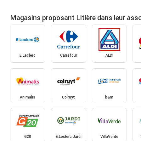
Magasins proposant Litière dans leur ass
E.Leclerc
Carrefour
ALDI
Animalis
Colruyt
b&m
G20
E.Leclerc Jardi
VillaVerde