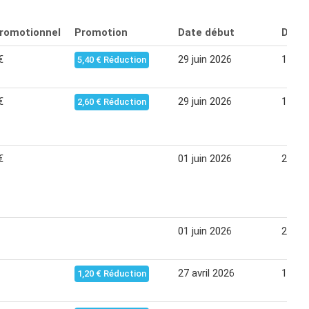
promotionnel
Promotion
Date début
Date 
€
29 juin 2026
19 jui
5,40 € Réduction
€
29 juin 2026
19 jui
2,60 € Réduction
€
01 juin 2026
21 jui
01 juin 2026
21 jui
27 avril 2026
17 ma
1,20 € Réduction