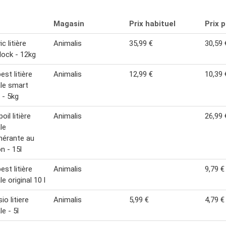
Magasin
Prix habituel
Prix 
c litière
Animalis
35,99 €
30,59 
lock - 12kg
est litière
Animalis
12,99 €
10,39 
le smart
 - 5kg
il litière
Animalis
26,99 
le
mérante au
n - 15l
est litière
Animalis
9,79 €
e original 10 l
io litiere
Animalis
5,99 €
4,79 €
e - 5l