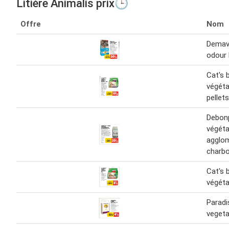
Litière Animalis prix🕒
Offre
Nom
Demavi
odour 
Cat's b
végéta
pellets
Debonpo
végéta
agglo
charbo
Cat's b
végétal
Paradis
vegetal