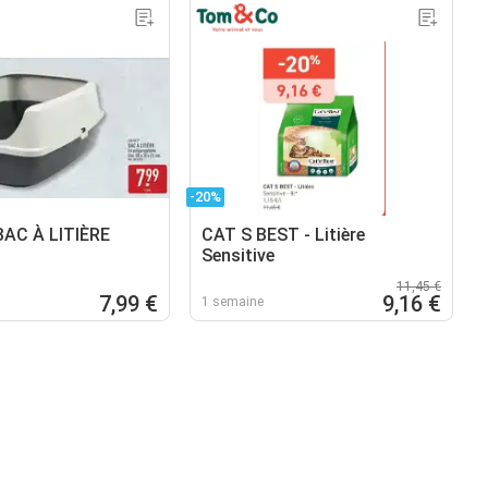
-20%
AC À LITIÈRE
CAT S BEST - Litière
Sensitive
11,45 €
7,99 €
9,16 €
1 semaine