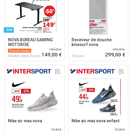
-50€
NOVA BUREAU GAMING
Receveur de douche
MOTORISE
kinesurf nova
199,00 €
349,00 €
Bientôt valable
149,00 €
299,00 €
Valable dans 4 jours
15 jours
Nike air max nova
Nike air max nova enfant
74,99 €
74,99 €