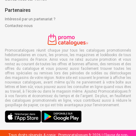
Partenaires
Intéressé par un partenariat ?
Contactez-nous
Promocatalogues réunit chaque jour tous les catalogues promotionnels
hebdomadaires en cours, les promos, les magazines et lookbooks de tous
les magasins de France. Ainsi vous ne ratez aucune promotion et vous
restez au courant de toutes les offres et bonnes affaires, des remises et des
offres du catalogue et vous pouvez aussi facilement trouver toutes les
offres spéciales ou remises lors des périodes de soldes ou déstockages
des magasins de votre région. Notre site est souvent le premier à afficher les
nouveaux catalogues, avant même qu'ils ne parviennent à votre boîte aux
lettres et bien sûr, vous pouvez aussi les consulter en ligne quand vous êtes
au travail, à l'école ou dans le magasin même. Ajoutez Promocatalogues.fr
à vos favoris et économisez du temps et de l'argent. De plus, en feuilletant
des catalogues promotionnels en ligne, vous contribuez aussi à réduire le
gaspillage de papier, ce qui est très avantageux pour l’environnement.
Tous droits réservés & copie : Promocatalogues.fr 2026 |
Clause de non-