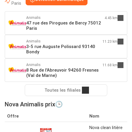
Paris
Animalis
4.45 km
47 rue des Pirogues de Bercy 75012
Paris
Animalis
11.23 km
3-5 rue Auguste Polissard 93140
Bondy
Animalis
11.68 km
8 Rue de l'Abreuvoir 94260 Fresnes
(Val de Marne)
Toutes les filiales
Nova Animalis prix🕒
Offre
Nom
Nova clean litière