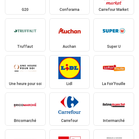
G20
Conforama
Carrefour Market
Truffaut
Auchan
Super U
Une heure pour soi
Lidl
La Foir'Fouille
Bricomarché
Carrefour
Intermarché