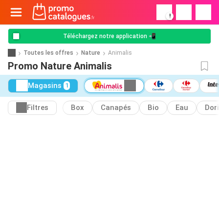
!
Téléchargez notre application 📲
Toutes les offres
Nature
Animalis
Promo Nature Animalis
Magasins
1
Filtres
Box
Canapés
Bio
Eau
Dor