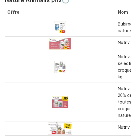
Nature Animalis prix🕒
Offre
Nom
Bubimex 
nature -
Nutrivia 
Nutrivia 
selectio
croquett
kg
Nutrivia 
20% de r
toutes l
croquette
nature p
Nutrivia 