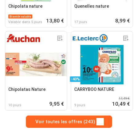
Chipolata nature
Quenelles nature
Bientôt valable
13,80 €
8,99 €
Valable dans 5 jours
17 jours
-40%
Chipolatas Nature
CARRYBOO NATURE
17,49 €
9,95 €
10,49 €
10 jours
9 jours
Voir toutes les offres (243)