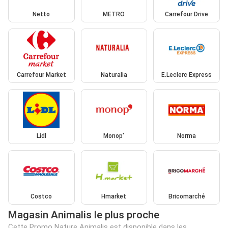
Netto
METRO
Carrefour Drive
Carrefour Market
Naturalia
E.Leclerc Express
Lidl
Monop'
Norma
Costco
Hmarket
Bricomarché
Magasin Animalis le plus proche
Cette Promo Nature Animalis est disponible dans les