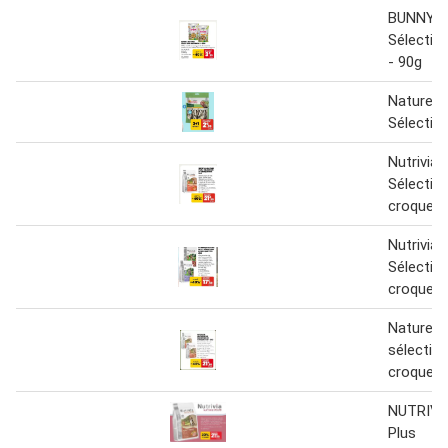
BUNNY 
Sélectio
- 90g
Nature A
Sélectio
Nutrivia 
Sélectio
croquett
Nutrivia 
Sélectio
croquett
Nature p
sélectio
croquett
NUTRIVI
Plus