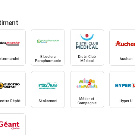
timent
E.Leclerc
Distri Club
Intermarché
Auchan
Parapharmacie
Médical
Médor et
lectro Dépôt
Stokomani
Hyper U
Compagnie