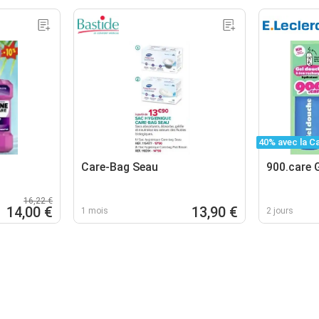
40% avec la C
Care-Bag Seau
900.care 
16,22 €
14,00 €
13,90 €
1 mois
2 jours