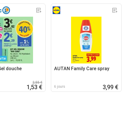
arte
Gel douche
AUTAN Family Care spray
2,55 €
1,53 €
3,99 €
6 jours