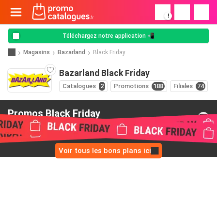
!
Téléchargez notre application 📲
Magasins
Bazarland
Black Friday
Bazarland Black Friday
Catalogues
2
Promotions
188
Filiales
74
Promos Black Friday
de Bazarland
Voir tous les bons plans ici