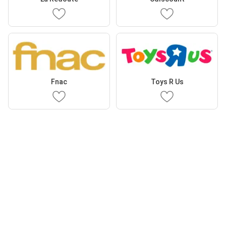
Fnac
Toys R Us