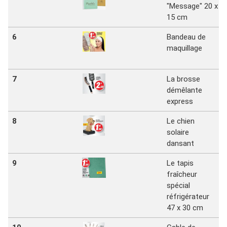
"Message" 20 x
15 cm
6
Bandeau de
maquillage
7
La brosse
démêlante
express
8
Le chien
solaire
dansant
9
Le tapis
fraîcheur
spécial
réfrigérateur
47 x 30 cm