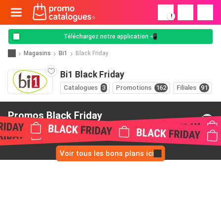
!
Téléchargez notre application 📲
Magasins
Bi1
Black Friday
Bi1 Black Friday
Catalogues
3
Promotions
162
Filiales
91
Promos Black Friday
de Bi1
Voir tous les bons plans ici