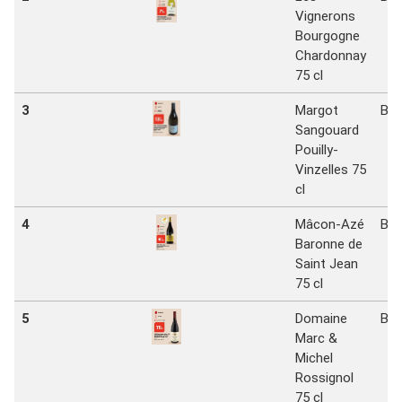
Vignerons
Bourgogne
Chardonnay
75 cl
3
Margot
Bi1
Sangouard
Pouilly-
Vinzelles 75
cl
4
Mâcon-Azé
Bi1
Baronne de
Saint Jean
75 cl
5
Domaine
Bi1
Marc &
Michel
Rossignol
75 cl