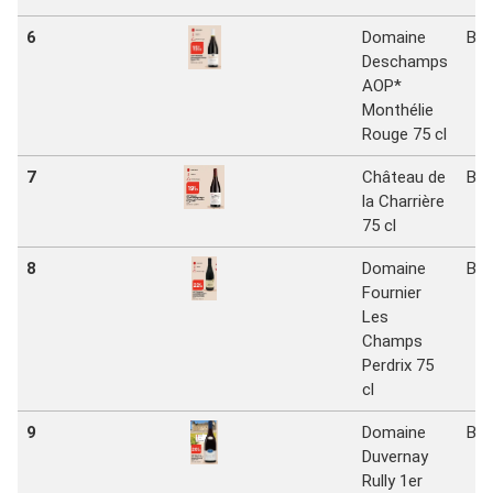
6
Domaine
Bi1
Deschamps
AOP*
Monthélie
Rouge 75 cl
7
Château de
Bi1
la Charrière
75 cl
8
Domaine
Bi1
Fournier
Les
Champs
Perdrix 75
cl
9
Domaine
Bi1
Duvernay
Rully 1er