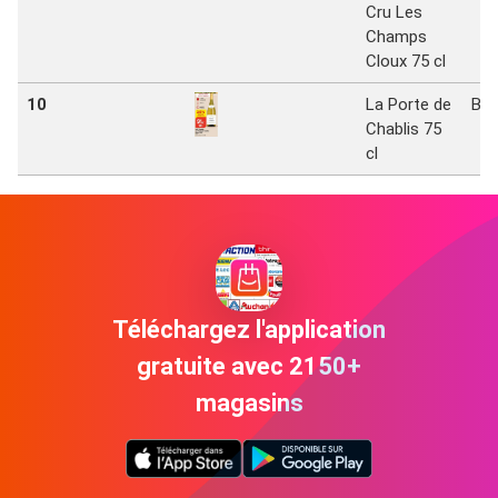
Cru Les
Champs
Cloux 75 cl
10
La Porte de
Bi1
Chablis 75
cl
Téléchargez l'application
gratuite avec 2150+
magasins