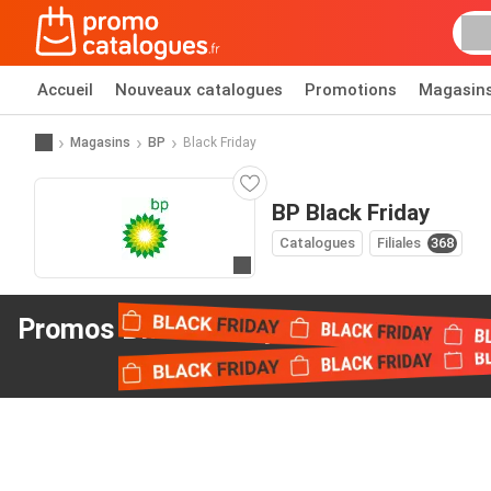
Accueil
Nouveaux catalogues
Promotions
Magasin
Magasins
BP
Black Friday
BP Black Friday
Catalogues
Filiales
368
Allez au site web
Promos Black Friday
de BP