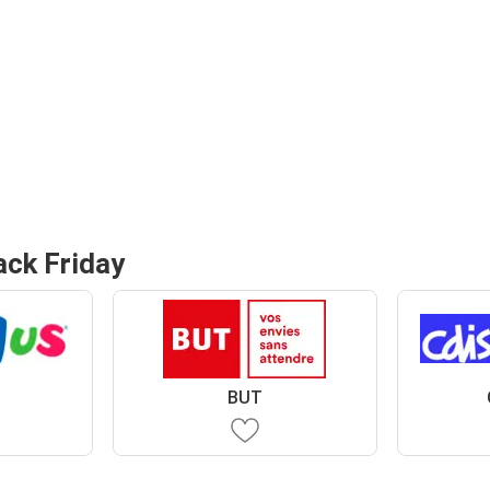
ack Friday
s
BUT