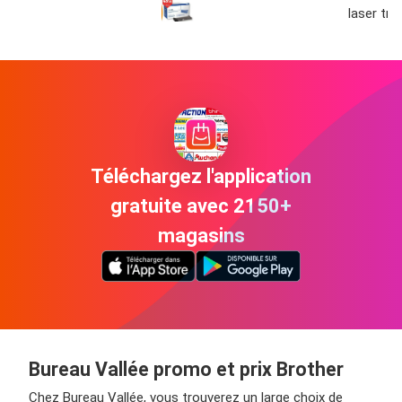
laser tn
Téléchargez l'application
gratuite avec 2150+
magasins
Bureau Vallée promo et prix Brother
Chez Bureau Vallée, vous trouverez un large choix de