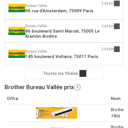
2.68 km
Bureau Vallée
96 rue d'Amsterdam, 75009 Paris
Bureau Vallée
2.69 km
86 boulevard Saint Marcel, 75005 Le
Kremlin-Bicêtre
3.04 km
Bureau Vallée
145 boulevard Voltaire, 75011 Paris
Toutes les filiales
Brother Bureau Vallée prix🕒
Offre
Nom
Brother 
740d
Brother 