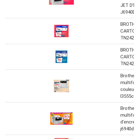
JET D’E
J6940D
BROTHE
CARTOU
TN2420
BROTHE
CARTOU
TN2420
Brother 
multifon
couleur 
l3555cd
Brother 
multifonc
d’encre 
j6940dw