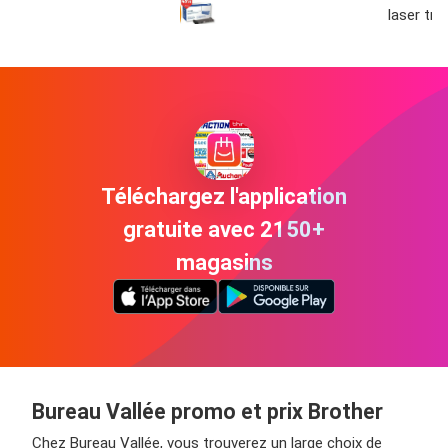
laser tn
Téléchargez l'application
gratuite avec 2150+
magasins
Bureau Vallée promo et prix Brother
Chez Bureau Vallée, vous trouverez un large choix de