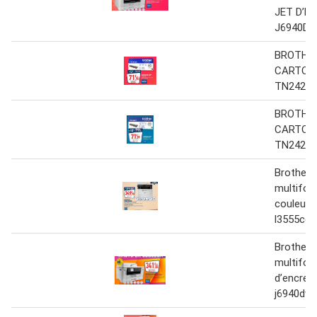
JET D’E
J6940D
BROTHE
CARTOU
TN2420
BROTHE
CARTOU
TN2420
Brother 
multifon
couleur 
l3555cd
Brother 
multifonc
d’encre 
j6940dw