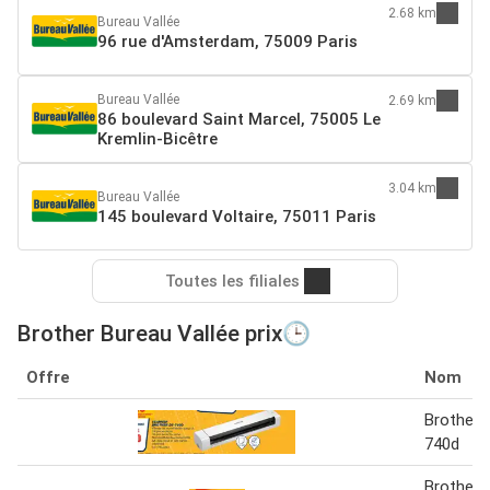
2.68 km
Bureau Vallée
96 rue d'Amsterdam, 75009 Paris
Bureau Vallée
2.69 km
86 boulevard Saint Marcel, 75005 Le
Kremlin-Bicêtre
3.04 km
Bureau Vallée
145 boulevard Voltaire, 75011 Paris
Toutes les filiales
Brother Bureau Vallée prix🕒
Offre
Nom
Brother 
740d
Brother 