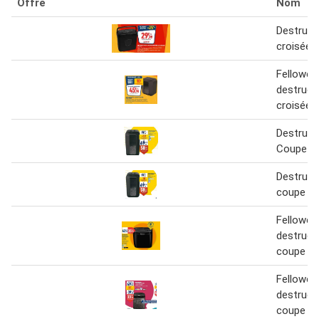
Offre
Nom
Destruct
croisée u
Fellowes
destruct
croisée
Destruct
Coupe C
Destruct
coupe cr
Fellowes
destruct
coupe cr
Fellowes
destruct
coupe cr