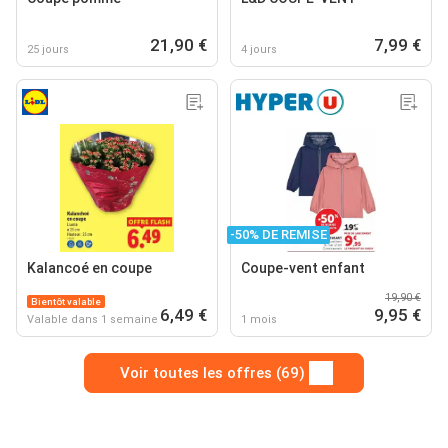
21,90 €
7,99 €
25 jours
4 jours
-50% DE REMISE
Kalancoé en coupe
Coupe-vent enfant
19,90 €
Bientôt valable
6,49 €
9,95 €
Valable dans 1 semaine
1 mois
Voir toutes les offres (69)