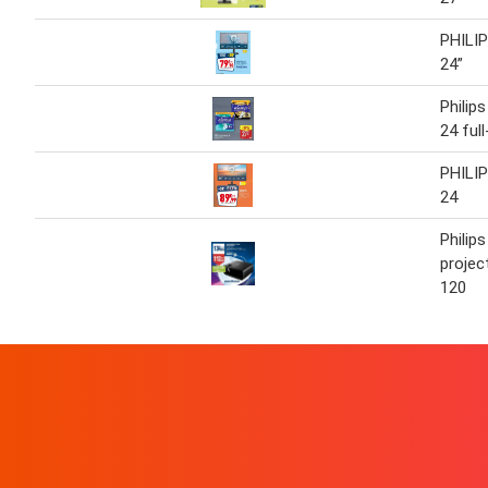
PHILI
24”
Philip
24 ful
PHILIP
24
Philips
projec
120