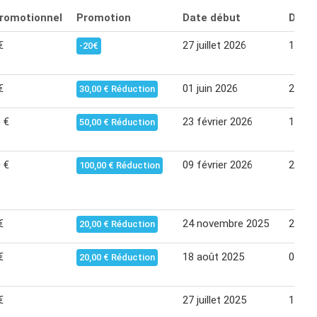
promotionnel
Promotion
Date début
Date 
€
27 juillet 2026
15 ao
-20€
€
01 juin 2026
20 jui
30,00 € Réduction
 €
23 février 2026
14 ma
50,00 € Réduction
 €
09 février 2026
21 fév
100,00 € Réduction
€
24 novembre 2025
20 dé
20,00 € Réduction
€
18 août 2025
06 se
20,00 € Réduction
€
27 juillet 2025
16 ao