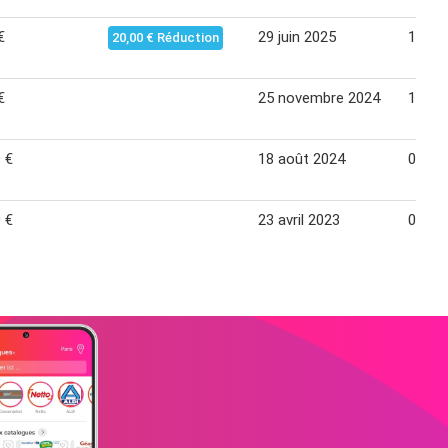
€
29 juin 2025
19 jui
20,00 € Réduction
€
25 novembre 2024
14 dé
 €
18 août 2024
07 se
 €
23 avril 2023
06 ma