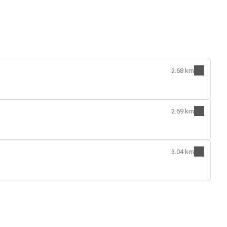
2.68 km
2.69 km
3.04 km