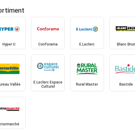
ortiment
Hyper U
Conforama
E.Leclerc
Blanc Bru
E.Leclerc Espace
ureau Vallée
Rural Master
Bastide
Culturel
Intermarché