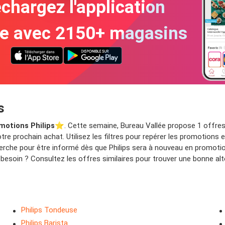
chargez l'application
te avec 2150+ magasins
s
motions Philips
⭐️. Cette semaine, Bureau Vallée propose 1 offres s
e prochain achat. Utilisez les filtres pour repérer les promotions 
cherche pour être informé dès que Philips sera à nouveau en promoti
esoin ? Consultez les offres similaires pour trouver une bonne alt
Philips Tondeuse
Philips Barista