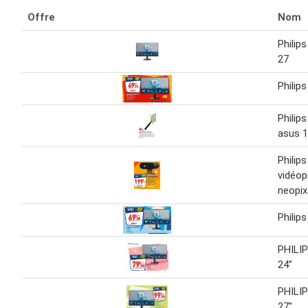
Offre
Nom
Philip
27
Philip
Philips
asus 
Philips
vidéop
neopix
Philip
PHILIP
24”
PHILIP
27"