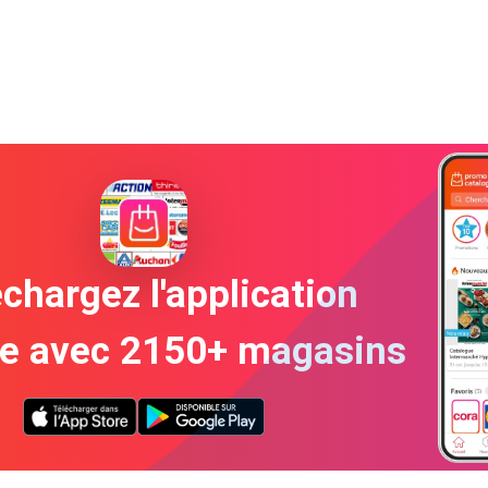
chargez l'application
te avec 2150+ magasins