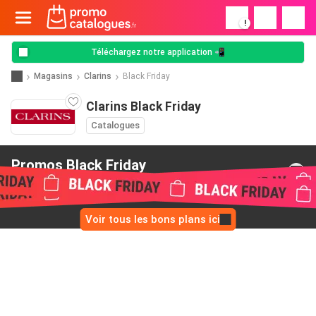
!
Téléchargez notre application 📲
Magasins
Clarins
Black Friday
Clarins Black Friday
Catalogues
Promos Black Friday
de Clarins
Voir tous les bons plans ici