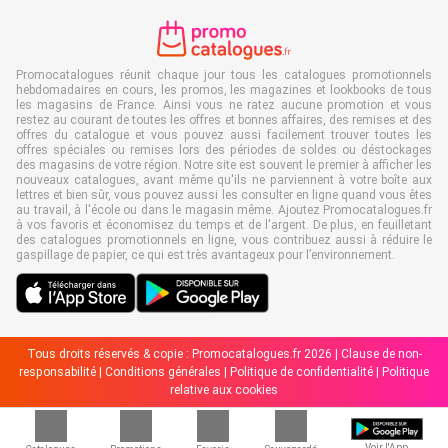
Promocatalogues réunit chaque jour tous les catalogues promotionnels
hebdomadaires en cours, les promos, les magazines et lookbooks de tous
les magasins de France. Ainsi vous ne ratez aucune promotion et vous
restez au courant de toutes les offres et bonnes affaires, des remises et des
offres du catalogue et vous pouvez aussi facilement trouver toutes les
offres spéciales ou remises lors des périodes de soldes ou déstockages
des magasins de votre région. Notre site est souvent le premier à afficher les
nouveaux catalogues, avant même qu'ils ne parviennent à votre boîte aux
lettres et bien sûr, vous pouvez aussi les consulter en ligne quand vous êtes
au travail, à l'école ou dans le magasin même. Ajoutez Promocatalogues.fr
à vos favoris et économisez du temps et de l'argent. De plus, en feuilletant
des catalogues promotionnels en ligne, vous contribuez aussi à réduire le
gaspillage de papier, ce qui est très avantageux pour l’environnement.
Tous droits réservés & copie : Promocatalogues.fr 2026 |
Clause de non-
responsabilité
|
Conditions générales
|
Politique de confidentialité
|
Politique
relative aux cookies
Voir l'App