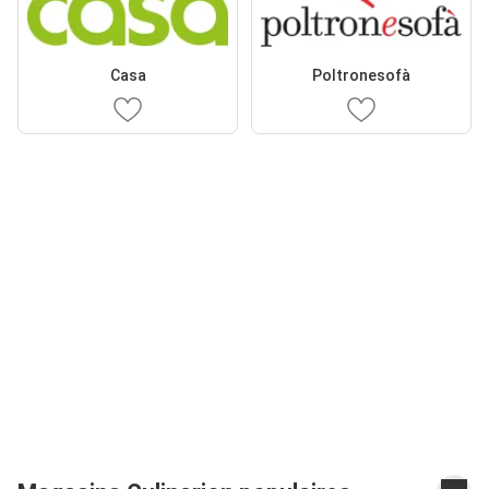
Casa
Poltronesofà