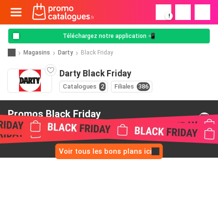
!
Téléchargez notre application 📲
Magasins
Darty
Black Friday
Darty Black Friday
Catalogues
2
Filiales
386
Promos Black Friday
de Darty
Voir tous les bons plans ici