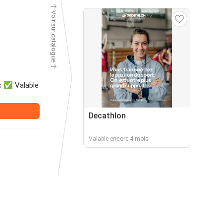
Voir sur catalogue
vc ✅ Valable
Decathlon
Valable encore 4 mois