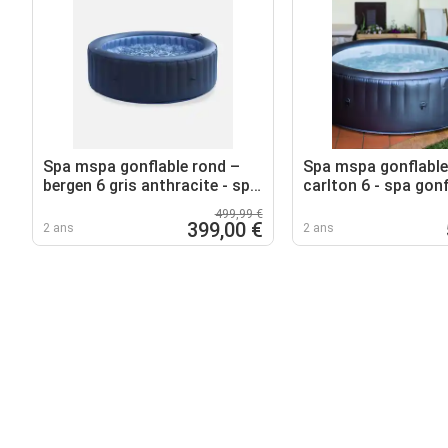
Spa mspa gonflable rond –
Spa mspa gonflable
bergen 6 gris anthracite - spa
carlton 6 - spa gonf
gonflable 6 personnes
personnes rond 20
499,99 €
399,00 €
2 ans
2 ans