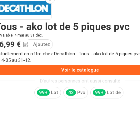
ous - ako lot de 5 piques pvc
Valable: 4 mai au 31 déc.
6,99 €
Ajoutez
tuellement en offre chez Decathlon : Tous - ako lot de 5 piques p
 4-05 au 31-12.
Voir le catalogue
D'autres personnes ont aussi consulté
99+
Lot
42
Pvc
99+
Lot de