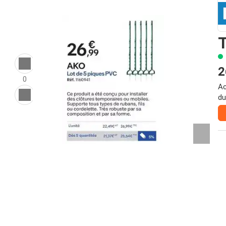
T
2
0
Ac
du