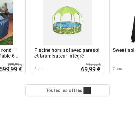
 rond –
Piscine hors sol avec parasol
Sweat spl
lable 6
et brumisateur intégré
5 cm
999,99 €
119,99 €
599,99 €
69,99 €
2 ans
7 ans
Toutes les offres