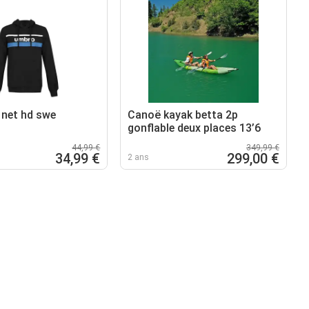
 net hd swe
Canoë kayak betta 2p
gonflable deux places 13’6
44,99 €
349,99 €
34,99 €
299,00 €
2 ans