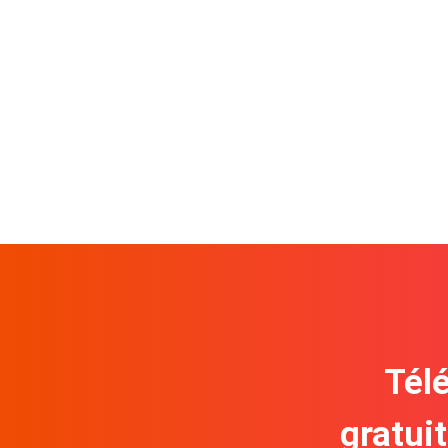
Télé
gratui