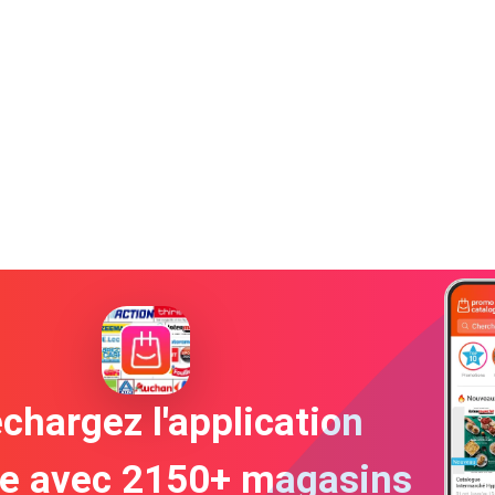
chargez l'application
te avec 2150+ magasins