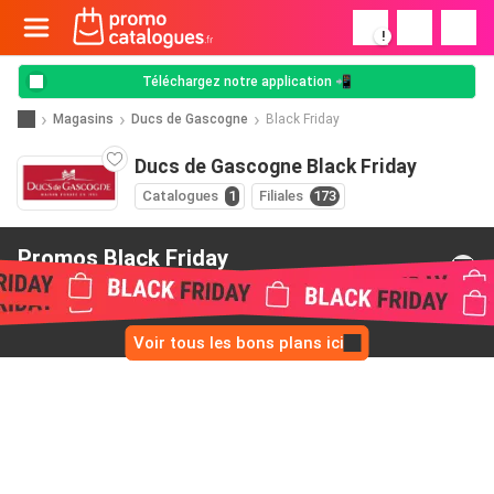
!
Téléchargez notre application 📲
Magasins
Ducs de Gascogne
Black Friday
Ducs de Gascogne Black Friday
Catalogues
1
Filiales
173
Promos Black Friday
de Ducs de Gascogne
Voir tous les bons plans ici