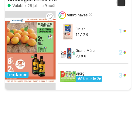
Valable: 28 juil. au 9 août
Must-haves
Finish
11,17 €
Grand'Mère
7,19 €
Bjorg
Tendance
-68% sur le 2e