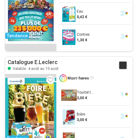
Eau
0,42 €
Contrex
Tendance
1,30 €
Catalogue E.Leclerc
Valable: 4 août au 15 août
Must-haves
Tourtel t...
3,00 €
Bière
3,00 €