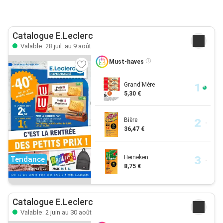
Catalogue E.Leclerc
Valable: 28 juil. au 9 août
Must-haves
Grand'Mère
5,30 €
Bière
36,47 €
Heineken
Tendance
8,75 €
Catalogue E.Leclerc
Valable: 2 juin au 30 août