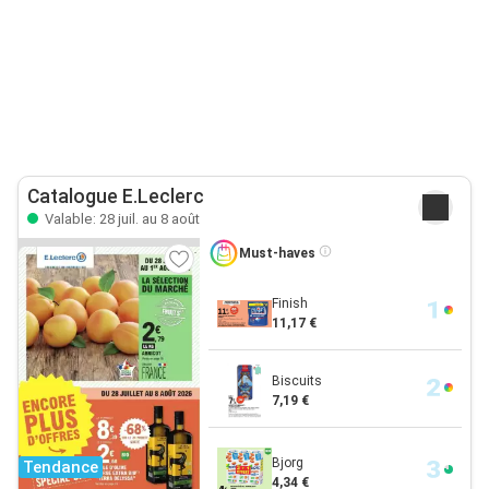
Catalogue E.Leclerc
Valable: 28 juil. au 8 août
Must-haves
Finish
11,17 €
Biscuits
7,19 €
Bjorg
Tendance
4,34 €