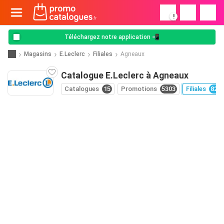
!
Téléchargez notre application 📲
Magasins
E.Leclerc
Filiales
Agneaux
Catalogue E.Leclerc à Agneaux
Catalogues
15
Promotions
5303
Filiales
826