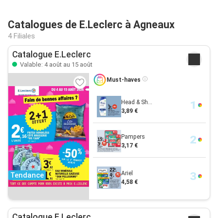
Catalogues de E.Leclerc à Agneaux
4 Filiales
Catalogue E.Leclerc
Valable: 4 août au 15 août
Must-haves
Head & Sh...
3,89 €
Pampers
3,17 €
Ariel
Tendance
4,58 €
Catalogue E.Leclerc