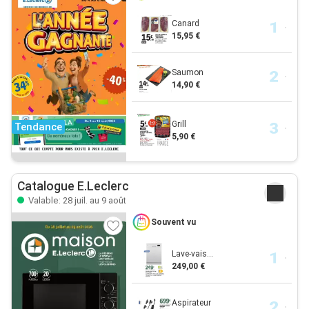
Canard
15,95 €
Saumon
14,90 €
Grill
Tendance
5,90 €
Catalogue E.Leclerc
Valable: 28 juil. au 9 août
Souvent vu
Lave-vais...
249,00 €
Aspirateur