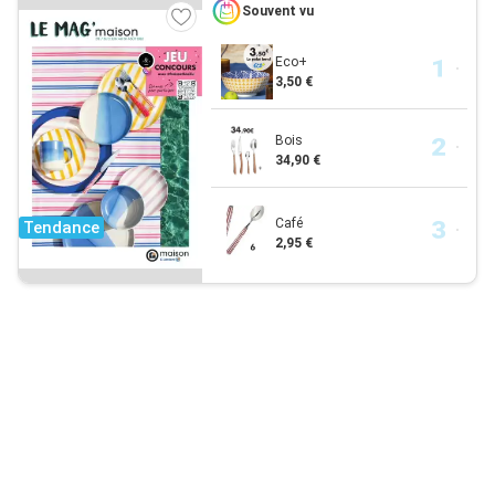
Souvent vu
Eco+
3,50 €
Bois
34,90 €
Café
Tendance
2,95 €