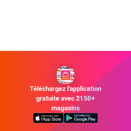
Téléchargez l'application
gratuite avec 2150+
magasins