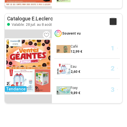
Catalogue E.Leclerc
Valable: 28 juil. au 8 août
Souvent vu
Café
12,99 €
Eau
2,60 €
Foxy
Tendance
9,89 €