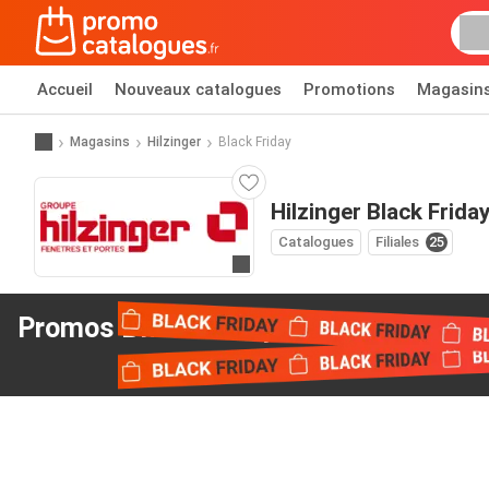
Accueil
Nouveaux catalogues
Promotions
Magasin
Magasins
Hilzinger
Black Friday
Hilzinger Black Frida
Catalogues
Filiales
25
Allez au site web
Promos Black Friday
de Hilzinger