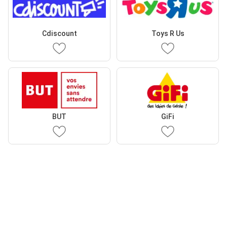
Cdiscount
Toys R Us
BUT
GiFi