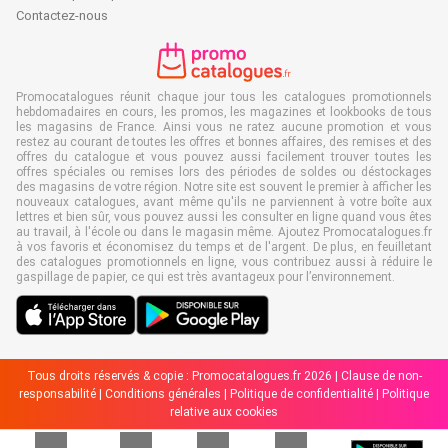
Contactez-nous
Promocatalogues réunit chaque jour tous les catalogues promotionnels
hebdomadaires en cours, les promos, les magazines et lookbooks de tous
les magasins de France. Ainsi vous ne ratez aucune promotion et vous
restez au courant de toutes les offres et bonnes affaires, des remises et des
offres du catalogue et vous pouvez aussi facilement trouver toutes les
offres spéciales ou remises lors des périodes de soldes ou déstockages
des magasins de votre région. Notre site est souvent le premier à afficher les
nouveaux catalogues, avant même qu'ils ne parviennent à votre boîte aux
lettres et bien sûr, vous pouvez aussi les consulter en ligne quand vous êtes
au travail, à l'école ou dans le magasin même. Ajoutez Promocatalogues.fr
à vos favoris et économisez du temps et de l'argent. De plus, en feuilletant
des catalogues promotionnels en ligne, vous contribuez aussi à réduire le
gaspillage de papier, ce qui est très avantageux pour l’environnement.
Tous droits réservés & copie : Promocatalogues.fr 2026 |
Clause de non-
responsabilité
|
Conditions générales
|
Politique de confidentialité
|
Politique
relative aux cookies