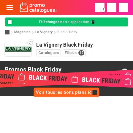
!
Téléchargez notre application 📲
Magasins
La Vignery
Black Friday
La Vignery Black Friday
Catalogues
Filiales
17
Promos Black Friday
de La Vignery
Voir tous les bons plans ici