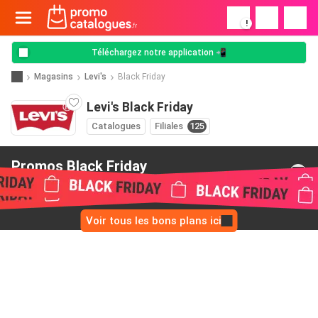
!
Téléchargez notre application 📲
Magasins
Levi's
Black Friday
Levi's Black Friday
Catalogues
Filiales
125
Promos Black Friday
de Levi's
Voir tous les bons plans ici