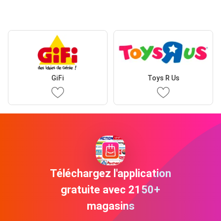
GiFi
Toys R Us
Téléchargez l'application
gratuite avec 2150+
magasins