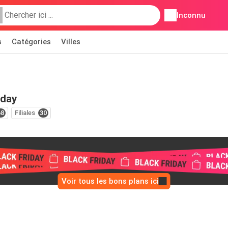
Inconnu
s
Catégories
Villes
iday
68
Filiales
30
Voir tous les bons plans ici