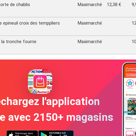
porte de chablis
Maximarché
12,38 €
9,
epineuil croix des temppliers
Maximarché
12
 la tronche fourrie
Maximarché
10
chargez l'application
te avec 2150+ magasins