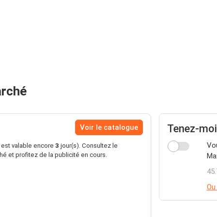
arché
Tenez-moi
Voir le catalogue
Vou
s est valable encore
3
jour(s). Consultez le
 et profitez de la publicité en cours.
Max
45.
Ou 