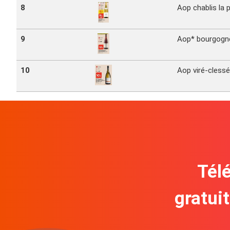
8
Aop chablis la 
9
Aop* bourgogne 
10
Aop viré-clessé
Télé
gratui