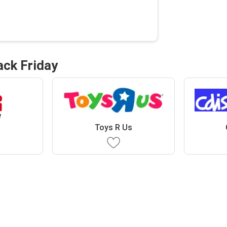
ack Friday
Toys R Us