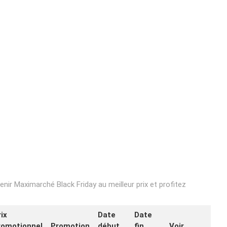
nir Maximarché Black Friday au meilleur prix et profitez
ix
Date
Date
romotionnel
Promotion
début
fin
Voir