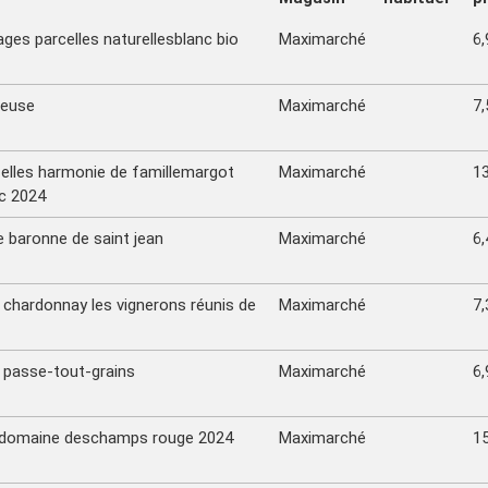
ges parcelles naturellesblanc bio
Maximarché
6,
neuse
Maximarché
7,
zelles harmonie de famillemargot
Maximarché
13
c 2024
baronne de saint jean
Maximarché
6,
chardonnay les vignerons réunis de
Maximarché
7,
passe-tout-grains
Maximarché
6,
 domaine deschamps rouge 2024
Maximarché
15