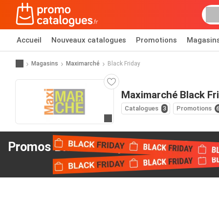
Accueil
Nouveaux catalogues
Promotions
Magasin
Magasins
Maximarché
Black Friday
Maximarché Black Fr
Catalogues
3
Promotions
Allez au site web
Promos Black Friday
de Maximarché