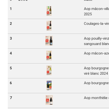
1
Aop mâcon-villa
2025
2
Coulages-la-vi
3
Aop pouilly-vin
sangouard blan
4
Aop mâcon-aze 
5
Aop bourgogne 
viré blanc 2024
6
Aop bourgogne 
7
Aop monthèlie