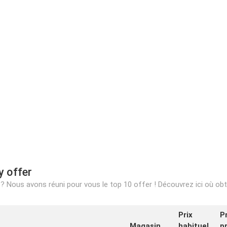
y offer
 Nous avons réuni pour vous le top 10 offer ! Découvrez ici où obte
Prix
Pr
Magasin
habituel
p