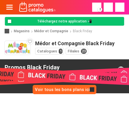
!
Téléchargez notre application 📲
Magasins
Médor et Compagnie
Black Friday
Médor et Compagnie Black Friday
Catalogues
1
Filiales
23
Promos Black Friday
de Médor et Compagnie
Voir tous les bons plans ici