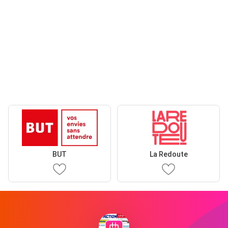
BUT
La Redoute