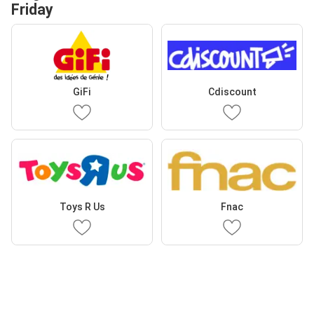
Friday
GiFi
Cdiscount
Toys R Us
Fnac