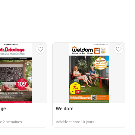
age
Weldom
re 2 semaines
Valable encore 10 jours