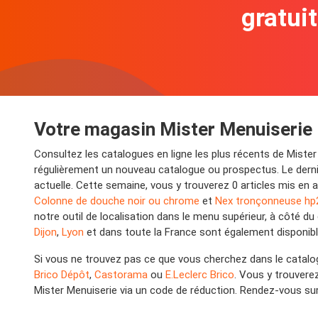
gratui
Votre magasin Mister Menuiserie
Consultez les catalogues en ligne les plus récents de Mister
régulièrement un nouveau catalogue ou prospectus. Le dernie
actuelle. Cette semaine, vous y trouverez 0 articles mis en 
Colonne de douche noir ou chrome
et
Nex tronçonneuse hp
notre outil de localisation dans le menu supérieur, à côté 
Dijon
,
Lyon
et dans toute la France sont également disponibles
Si vous ne trouvez pas ce que vous cherchez dans le catalo
Brico Dépôt
,
Castorama
ou
E.Leclerc Brico
. Vous y trouvere
Mister Menuiserie via un code de réduction. Rendez-vous sur