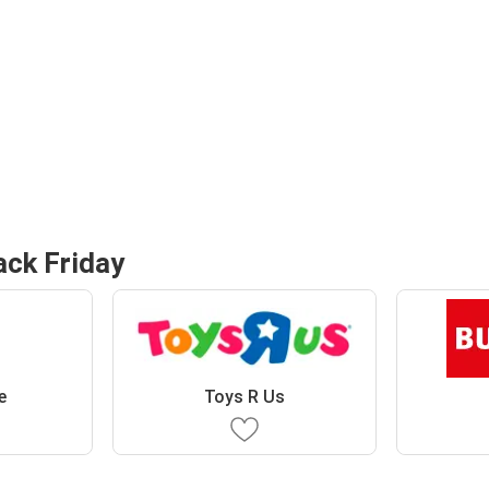
ack Friday
e
Toys R Us