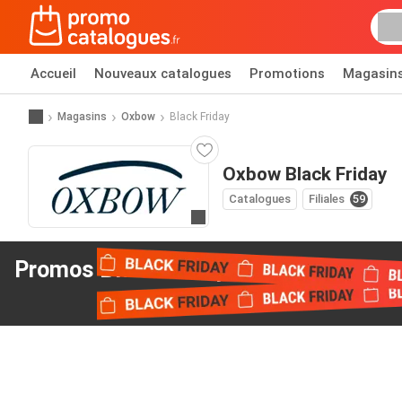
Accueil
Nouveaux catalogues
Promotions
Magasin
Magasins
Oxbow
Black Friday
Oxbow Black Friday
Catalogues
Filiales
59
Allez au site web
Promos Black Friday
de Oxbow