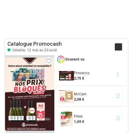
Catalogue Promocash
Valable: 12 mai au 29 août
Souvent vu
Prosecco
2,75 €
McCain
2,08 €
Frites
1,49 €