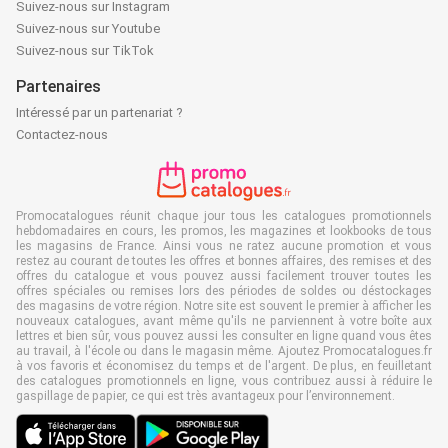
Suivez-nous sur Instagram
Suivez-nous sur Youtube
Suivez-nous sur TikTok
Partenaires
Intéressé par un partenariat ?
Contactez-nous
Promocatalogues réunit chaque jour tous les catalogues promotionnels
hebdomadaires en cours, les promos, les magazines et lookbooks de tous
les magasins de France. Ainsi vous ne ratez aucune promotion et vous
restez au courant de toutes les offres et bonnes affaires, des remises et des
offres du catalogue et vous pouvez aussi facilement trouver toutes les
offres spéciales ou remises lors des périodes de soldes ou déstockages
des magasins de votre région. Notre site est souvent le premier à afficher les
nouveaux catalogues, avant même qu'ils ne parviennent à votre boîte aux
lettres et bien sûr, vous pouvez aussi les consulter en ligne quand vous êtes
au travail, à l'école ou dans le magasin même. Ajoutez Promocatalogues.fr
à vos favoris et économisez du temps et de l'argent. De plus, en feuilletant
des catalogues promotionnels en ligne, vous contribuez aussi à réduire le
gaspillage de papier, ce qui est très avantageux pour l’environnement.