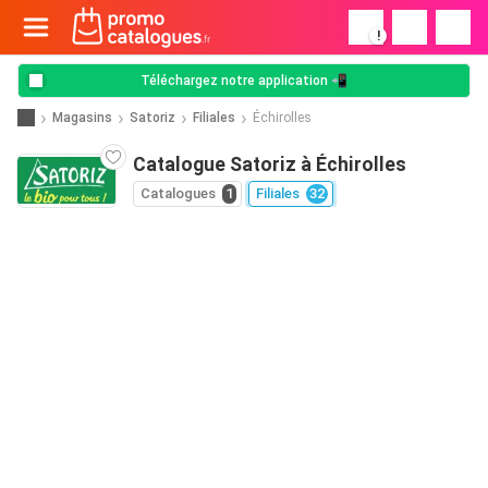
!
Téléchargez notre application 📲
Magasins
Satoriz
Filiales
Échirolles
Catalogue Satoriz à Échirolles
Catalogues
1
Filiales
32