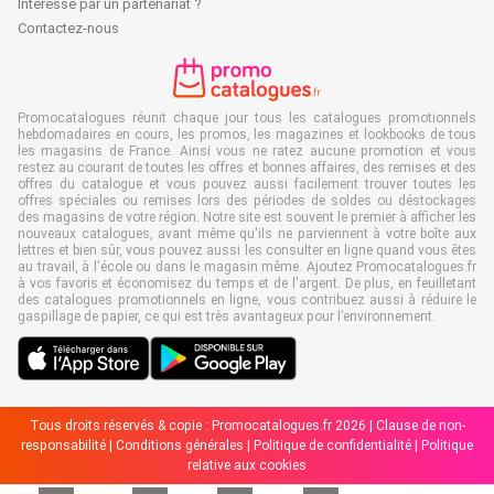
Intéressé par un partenariat ?
Contactez-nous
Promocatalogues réunit chaque jour tous les catalogues promotionnels
hebdomadaires en cours, les promos, les magazines et lookbooks de tous
les magasins de France. Ainsi vous ne ratez aucune promotion et vous
restez au courant de toutes les offres et bonnes affaires, des remises et des
offres du catalogue et vous pouvez aussi facilement trouver toutes les
offres spéciales ou remises lors des périodes de soldes ou déstockages
des magasins de votre région. Notre site est souvent le premier à afficher les
nouveaux catalogues, avant même qu'ils ne parviennent à votre boîte aux
lettres et bien sûr, vous pouvez aussi les consulter en ligne quand vous êtes
au travail, à l'école ou dans le magasin même. Ajoutez Promocatalogues.fr
à vos favoris et économisez du temps et de l'argent. De plus, en feuilletant
des catalogues promotionnels en ligne, vous contribuez aussi à réduire le
gaspillage de papier, ce qui est très avantageux pour l’environnement.
Tous droits réservés & copie : Promocatalogues.fr 2026 |
Clause de non-
responsabilité
|
Conditions générales
|
Politique de confidentialité
|
Politique
relative aux cookies