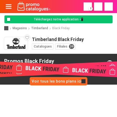
!
Téléchargez notre application 📲
Magasins
Timberland
Black Friday
Timberland Black Friday
Catalogues
Filiales
39
Promos Black Friday
de Timberland
Voir tous les bons plans ici