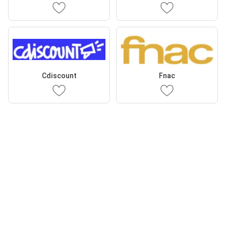
Cdiscount
Fnac