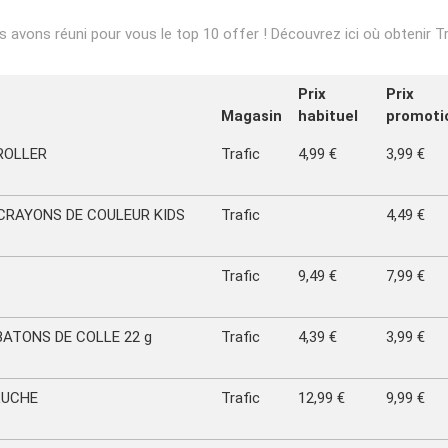
 avons réuni pour vous le top 10 offer ! Découvrez ici où obtenir Tr
Prix
Prix
Magasin
habituel
promoti
ROLLER
Trafic
4,99 €
3,99 €
 CRAYONS DE COULEUR KIDS
Trafic
4,49 €
Trafic
9,49 €
7,99 €
 BATONS DE COLLE 22 g
Trafic
4,39 €
3,99 €
LUCHE
Trafic
12,99 €
9,99 €