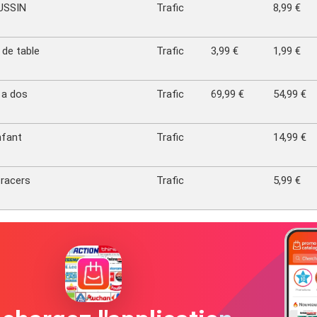
USSIN
Trafic
8,99 €
 de table
Trafic
3,99 €
1,99 €
 a dos
Trafic
69,99 €
54,99 €
nfant
Trafic
14,99 €
 racers
Trafic
5,99 €