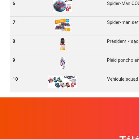
6
Spider-Man CO
7
Spider-man set
8
Président - sac
9
Plaid poncho e
10
Vehicule squad