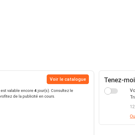
Tenez-moi
Voir le catalogue
Vo
s est valable encore
4
jour(s). Consultez le
rofitez de la publicité en cours.
Tr
12
Ou