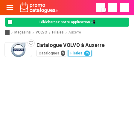
!
Téléchargez notre application 📲
Magasins
VOLVO
Filiales
Auxerre
Catalogue VOLVO à Auxerre
Catalogues
9
Filiales
79