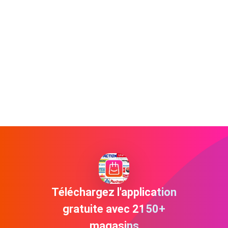
Téléchargez l'application
gratuite avec 2150+
magasins