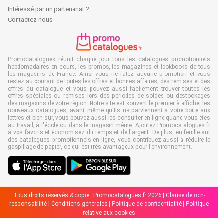
Intéressé par un partenariat ?
Contactez-nous
Promocatalogues réunit chaque jour tous les catalogues promotionnels
hebdomadaires en cours, les promos, les magazines et lookbooks de tous
les magasins de France. Ainsi vous ne ratez aucune promotion et vous
restez au courant de toutes les offres et bonnes affaires, des remises et des
offres du catalogue et vous pouvez aussi facilement trouver toutes les
offres spéciales ou remises lors des périodes de soldes ou déstockages
des magasins de votre région. Notre site est souvent le premier à afficher les
nouveaux catalogues, avant même qu'ils ne parviennent à votre boîte aux
lettres et bien sûr, vous pouvez aussi les consulter en ligne quand vous êtes
au travail, à l'école ou dans le magasin même. Ajoutez Promocatalogues.fr
à vos favoris et économisez du temps et de l'argent. De plus, en feuilletant
des catalogues promotionnels en ligne, vous contribuez aussi à réduire le
gaspillage de papier, ce qui est très avantageux pour l’environnement.
Tous droits réservés & copie : Promocatalogues.fr 2026 |
Clause de non-
responsabilité
|
Conditions générales
|
Politique de confidentialité
|
Politique
relative aux cookies