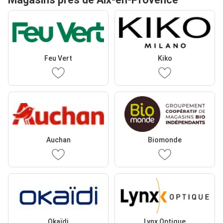
Feu Vert
Kiko
Auchan
Biomonde
Okaïdi
Lynx Optique