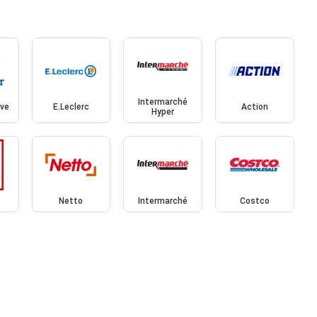
Intermarché
ive
E.Leclerc
Action
Hyper
Netto
Intermarché
Costco