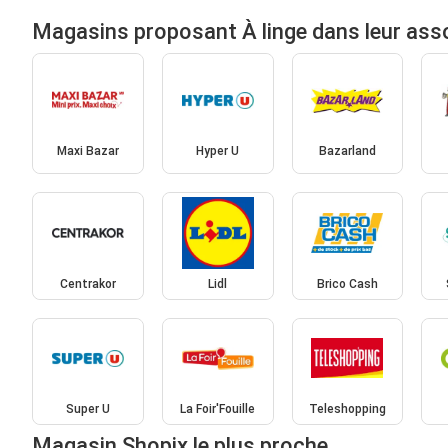
Magasins proposant À linge dans leur ass
Maxi Bazar
Hyper U
Bazarland
Centrakor
Lidl
Brico Cash
Super U
La Foir'Fouille
Teleshopping
Magasin Shopix le plus proche