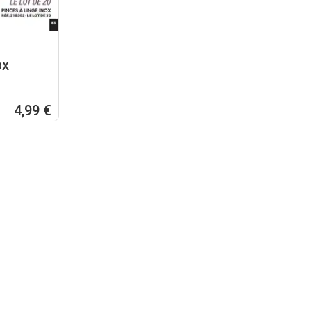
OX
4,99 €