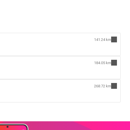
141.24 km
184.05 km
268.72 km