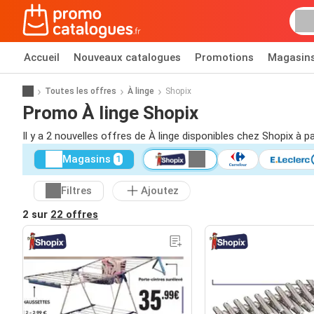
Accueil
Nouveaux catalogues
Promotions
Magasin
Toutes les offres
À linge
Shopix
Promo À linge Shopix
Il y a 2 nouvelles offres de À linge disponibles chez Shopix à p
Magasins
1
Filtres
Ajoutez
2 sur
22 offres