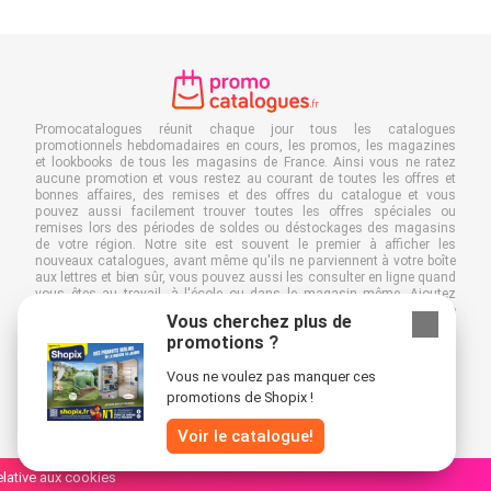
Promocatalogues réunit chaque jour tous les catalogues
promotionnels hebdomadaires en cours, les promos, les magazines
et lookbooks de tous les magasins de France. Ainsi vous ne ratez
aucune promotion et vous restez au courant de toutes les offres et
bonnes affaires, des remises et des offres du catalogue et vous
pouvez aussi facilement trouver toutes les offres spéciales ou
remises lors des périodes de soldes ou déstockages des magasins
de votre région. Notre site est souvent le premier à afficher les
nouveaux catalogues, avant même qu'ils ne parviennent à votre boîte
aux lettres et bien sûr, vous pouvez aussi les consulter en ligne quand
vous êtes au travail, à l'école ou dans le magasin même. Ajoutez
Promocatalogues.fr à vos favoris et économisez du temps et de
Vous cherchez plus de
l'argent. De plus, en feuilletant des catalogues promotionnels en ligne,
promotions ?
vous contribuez aussi à réduire le gaspillage de papier, ce qui est très
avantageux pour l’environnement.
Vous ne voulez pas manquer ces
promotions de Shopix !
Voir le catalogue!
relative aux cookies