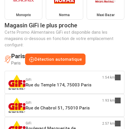
Monoprix
Norma
Maxi Bazar
Magasin GiFi le plus proche
Cette Promo Alimentaires GiFi est disponible dans les
magasins ci-dessous en fonction de votre emplacement
configuré:
Paris
Détection automatique
Paris
1.54 km
GiFi
Rue du Temple 174, 75003 Paris
1.93 km
GiFi
Rue de Chabrol 51, 75010 Paris
GiFi
2.57 km
Boulevard Marguerite de