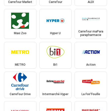
Carrefour Market
Carrefour
ALDI
Carrefour maPara
Maxi Zoo
Hyper U
parapharmacie
METRO
Bi1
Action
Carrefour Drive
Intermarché Hyper
La Foir'Fouille