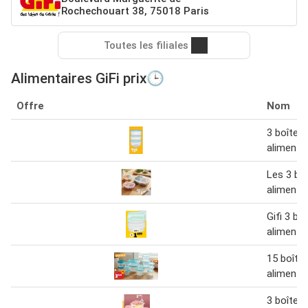
Rochechouart 38, 75018 Paris
Toutes les filiales
Alimentaires GiFi prix🕒
Offre
Nom
3 boîtes
alimenta
Les 3 bo
alimenta
Gifi 3 bo
alimenta
15 boîte
alimenta
3 boîtes