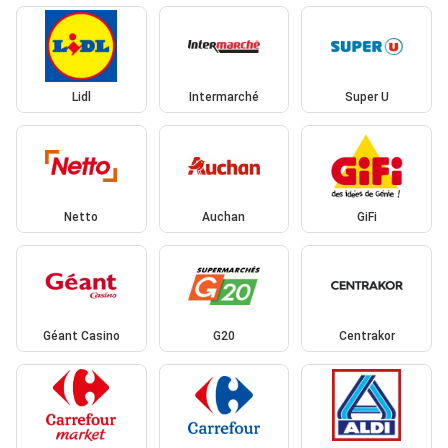
Lidl
Intermarché
Super U
Netto
Auchan
GiFi
Géant Casino
G20
Centrakor