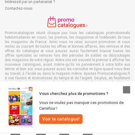
Intéressé par un partenariat ?
Contactez-nous
Promocatalogues réunit chaque jour tous les catalogues promotionnels
hebdomadaires en cours, les promos, les magazines et lookbooks de tous
les magasins de France. Ainsi vous ne ratez aucune promotion et vous
restez au courant de toutes les offres et bonnes affaires, des remises et des
offres du catalogue et vous pouvez aussi facilement trouver toutes les
offres spéciales ou remises lors des périodes de soldes ou déstockages
des magasins de votre région. Notre site est souvent le premier à afficher les
nouveaux catalogues, avant même qu'ils ne parviennent à votre boîte aux
lettres et bien sûr, vous pouvez aussi les consulter en ligne quand vous êtes
au travail, à l'école ou dans le magasin même. Ajoutez Promocatalogues.fr
à vos favoris et économisez du temps et de l'argent. De plus, en feuilletant
des catalogues promotionnels en ligne, vous contribuez aussi à réduire le
gaspillage de papier, ce qui est très avantageux pour l’environnement.
Vous cherchez plus de promotions ?
Vous ne voulez pas manquer ces promotions de
Carrefour !
Tous droits réservés & copie : Promocatalogues.fr 2026 |
Clause de non-
Voir le catalogue!
responsabilité
|
Conditions générales
|
Politique de confidentialité
|
Politique
relative aux cookies