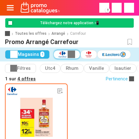
!
Téléchargez notre application 📲
Toutes les offres
Arrangé
Carrefour
Promo Arrangé Carrefour
Magasins
1
Filtres
Utc4
Rhum
Vanille
Isautier
1 sur
4 offres
Pertinence