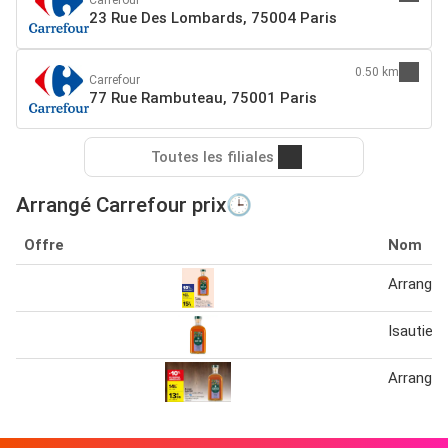
23 Rue Des Lombards, 75004 Paris
0.50 km
Carrefour
77 Rue Rambuteau, 75001 Paris
Toutes les filiales
Arrangé Carrefour prix🕒
Offre
Nom
Arrangé 
Isautier 
Arrangé 