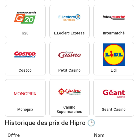
G20
E.Leclerc Express
Intermarché
Costco
Petit Casino
Lidl
Casino
Monoprix
Géant Casino
Supermarchés
Historique des prix de Hipro 🕒
Offre
Nom