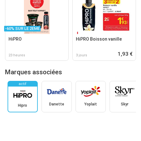
-60% SUR LE 2EME
HiPRO
HiPRO Boisson vanille
1,93 €
23 heures
3 jours
Marques associées
actif
Danette
Yoplait
Skyr
Hipro