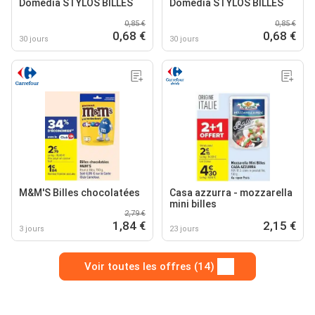
Domédia STYLOS BILLES
Domédia STYLOS BILLES
0,85 €
0,85 €
0,68 €
0,68 €
30 jours
30 jours
M&M'S Billes chocolatées
Casa azzurra - mozzarella
mini billes
2,79 €
1,84 €
2,15 €
3 jours
23 jours
Voir toutes les offres (14)