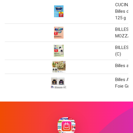
CUCINA 
Billes de
125 g
BILLES D
MOZZARE
BILLES 
(C)
Billes apé
Billes Ap
Foie Gra