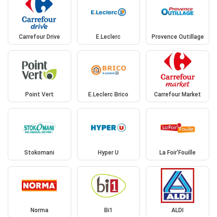
Carrefour Drive
E.Leclerc
Provence Outillage
Point Vert
E.Leclerc Brico
Carrefour Market
Stokomani
Hyper U
La Foir'Fouille
Norma
Bi1
ALDI