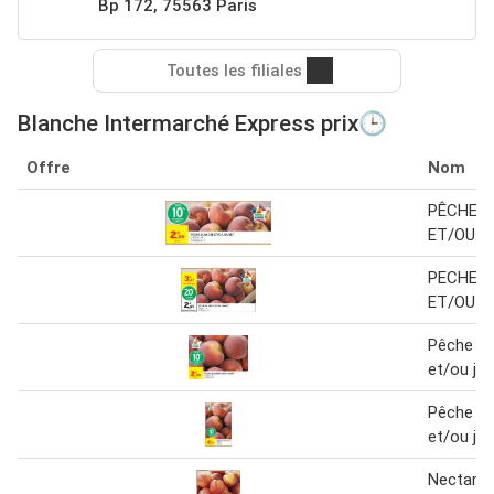
Bp 172, 75563 Paris
Toutes les filiales
Blanche Intermarché Express prix🕒
Offre
Nom
PÊCHE 
ET/OU J
PECHE 
ET/OU J
Pêche bl
et/ou ja
Pêche bl
et/ou ja
Nectarin