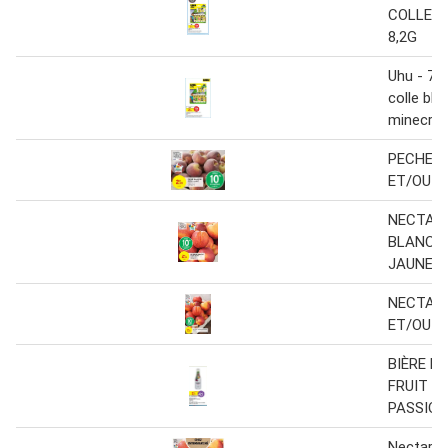
COLLE 
8,2G
Uhu - 7 
colle bla
minecraf
PECHE 
ET/OU J
NECTAR
BLANCH
JAUNE
NECTARI
ET/OU 
BIÈRE B
FRUIT D
PASSION
Nectarin