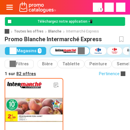
!
Téléchargez notre application 📲
Toutes les offres
Blanche
Intermarché Express
Promo Blanche Intermarché Express
Magasins
1
Filtres
Bière
Tablette
Peinture
Semel
1 sur
82 offres
Pertinence