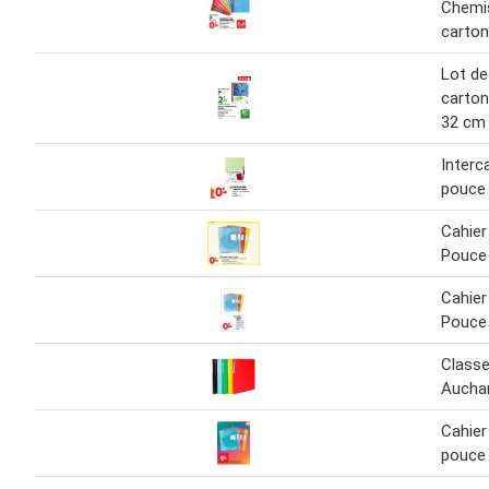
Chemis
carton
Lot de
carton
32 cm
Interc
pouce 
Cahier
Pouce
Cahier
Pouce
Classe
Aucha
Cahier
pouce 