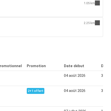
1.05 km
2.25 km
promotionnel
Promotion
Date début
Date 
04 août 2026
30 ao
04 août 2026
30 ao
2+1 offert