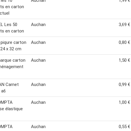
 les 10
Auchan
1,99 €
ts en carton
actuel
L Les 50
Auchan
3,69 €
ts en carton
 piqure carton
Auchan
0,80 €
24 x 32 cm
arque carton
Auchan
1,50 €
ménagement
N Carnet
Auchan
0,99 €
 a6
OMPTA
Auchan
1,00 €
e élastique
OMPTA
Auchan
0,55 €