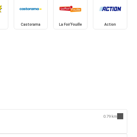
Castorama
La Foir'Fouille
Action
0.79 km