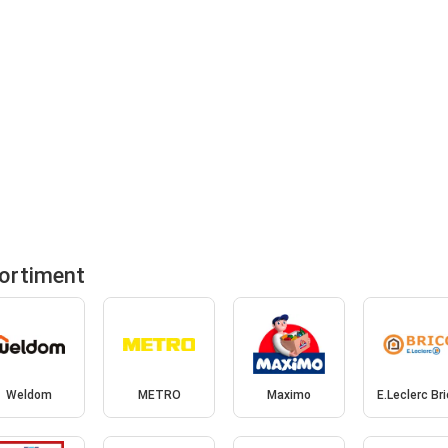
ortiment
Weldom
METRO
Maximo
E.Leclerc Br