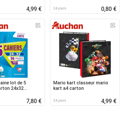
4,99 €
0,80 €
24 jours
aine lot de 5
Mario kart classeur mario
arton 24x32
kart a4 carton
aine
7,80 €
4,99 €
24 jours