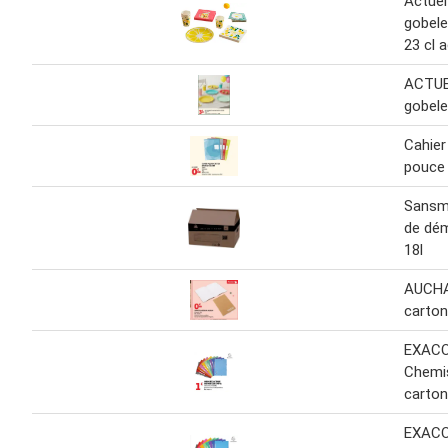
Actuel
gobele
23 cl 
ACTUE
gobele
Cahier
pouce 
Sansm
de dé
18l
AUCHA
carton
EXAC
Chemis
carton
EXAC