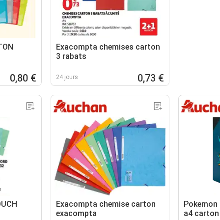
TON
Exacompta chemises carton
3 rabats
0,80 €
0,73 €
24 jours
OUCH
Exacompta chemise carton
Pokemon 
exacompta
a4 carton