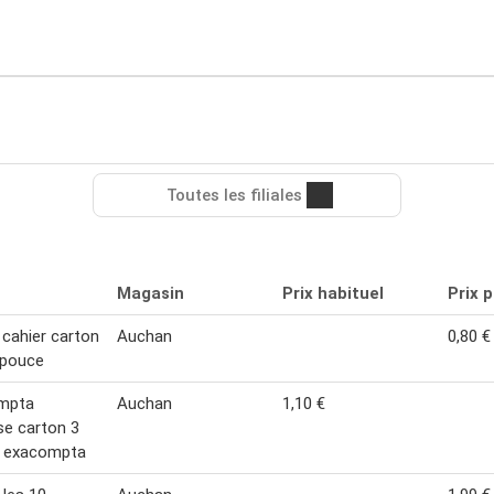
Toutes les filiales
Magasin
Prix habituel
Prix 
cahier carton
Auchan
0,80 €
 pouce
mpta
Auchan
1,10 €
e carton 3
s exacompta