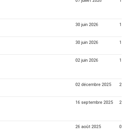
07 juillet 2026
19 jui
30 juin 2026
12 jui
30 juin 2026
12 jui
02 juin 2026
14 jui
02 décembre 2025
24 dé
16 septembre 2025
28 se
26 août 2025
07 se