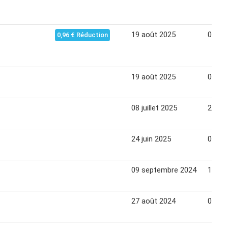
19 août 2025
07 se
0,96 € Réduction
19 août 2025
07 se
08 juillet 2025
20 jui
24 juin 2025
06 jui
09 septembre 2024
16 se
27 août 2024
01 se