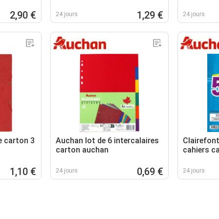
2,90 €
1,29 €
24 jours
24 jours
 carton 3
Auchan lot de 6 intercalaires
Clairefont
carton auchan
cahiers c
clairefont
1,10 €
0,69 €
24 jours
24 jours