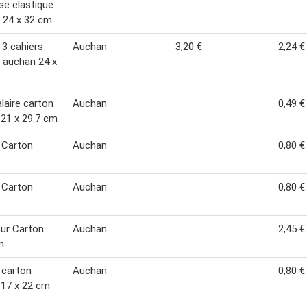
e elastique
 24 x 32 cm
 3 cahiers
Auchan
3,20 €
2,24 €
 auchan 24 x
alaire carton
Auchan
0,49 €
21 x 29.7 cm
 Carton
Auchan
0,80 €
 Carton
Auchan
0,80 €
ur Carton
Auchan
2,45 €
n
 carton
Auchan
0,80 €
17 x 22 cm