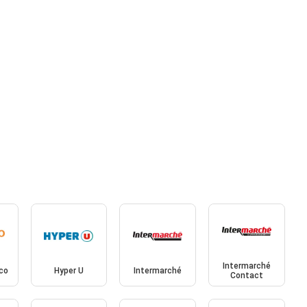
Intermarché
ico
Hyper U
Intermarché
Contact