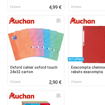
4,99 €
24 jours
24 jours
2+1 offert
Oxford cahier oxford touch
Exacompta chemise
24x32 carton
rabats exacompta
2,90 €
24 jours
24 jours