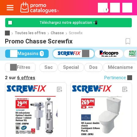
!
Téléchargez notre application 📲
Toutes les offres
Chasse
Screwfix
Promo Chasse Screwfix
Magasins
1
Filtres
Sac
Special
Dos
Mécanisme
2 sur
6 offres
Pertinence