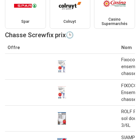
Casino
Spar
Colruyt
Supermarchés
Chasse Screwfix prix🕒
Offre
Nom
Fixoconn
ensembl
chasse n
FIXOCO
Ensembl
chasse N
ROLF Pa
sol doub
3/6L
SIAMP E