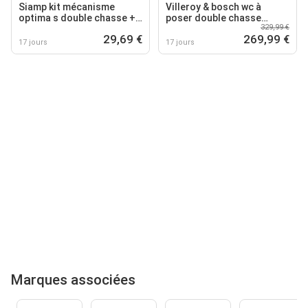
Siamp kit mécanisme
Villeroy & bosch wc à
optima s double chasse +
poser double chasse
329,99 €
robinet flotteur 95l
combipack o.novo plus 6l
29,69 €
269,99 €
17 jours
17 jours
Marques associées