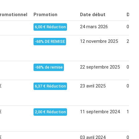
promotionnel
Promotion
Date début
Date 
24 mars 2026
06 avr
6,00 € Réduction
12 novembre 2025
23 no
-68% DE REMISE
22 septembre 2025
05 oc
-68% de remise
€
23 avril 2025
04 ma
6,37 € Réduction
€
11 septembre 2024
16 se
2,00 € Réduction
€
03 avril 2024
08 avr