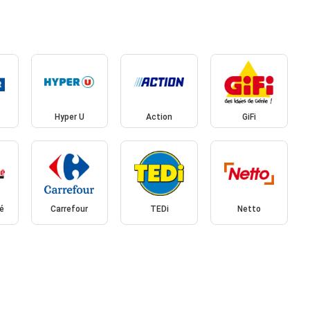
Hyper U
Action
GiFi
é
Carrefour
TEDi
Netto