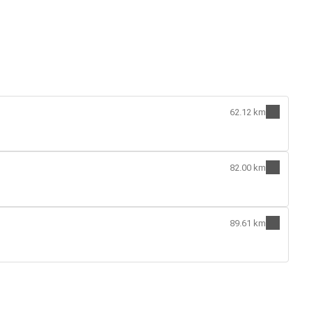
62.12 km
82.00 km
89.61 km