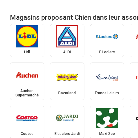
Magasins proposant Chien dans leur asso
Lidl
ALDI
E.Leclerc
Auchan
Bazarland
France Loisirs
Supermarché
Costco
E.Leclerc Jardi
Maxi Zoo