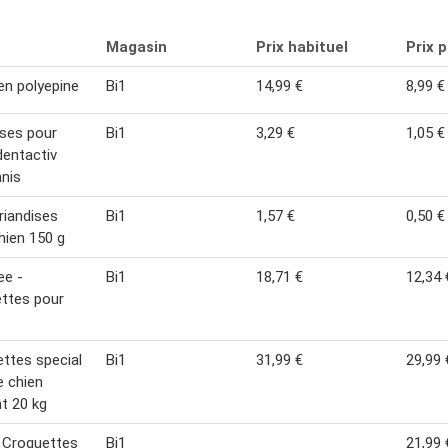
Magasin
Prix habituel
Prix 
en polyepine
Bi1
14,99 €
8,99 €
ises pour
Bi1
3,29 €
1,05 €
dentactiv
nis
riandises
Bi1
1,57 €
0,50 €
hien 150 g
ee -
Bi1
18,71 €
12,34 
ttes pour
ttes special
Bi1
31,99 €
29,99 
 chien
t 20 kg
 Croquettes
Bi1
21,99 