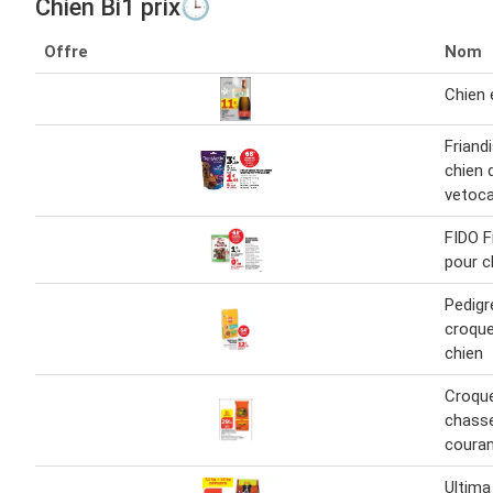
Chien Bi1 prix🕒
Offre
Nom
Chien 
Friand
chien 
vetoca
FIDO F
pour c
Pedigr
croque
chien
Croque
chasse
couran
Ultima