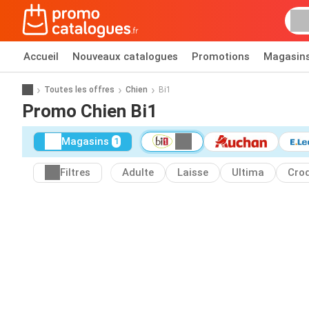
Accueil
Nouveaux catalogues
Promotions
Magasin
Toutes les offres
Chien
Bi1
Promo Chien Bi1
Magasins
1
Filtres
Adulte
Laisse
Ultima
Cro