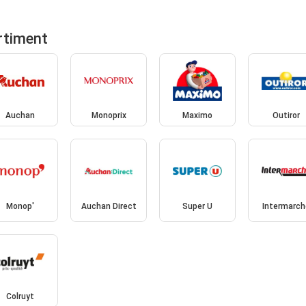
rtiment
Auchan
Monoprix
Maximo
Outiror
Monop'
Auchan Direct
Super U
Intermarch
Colruyt