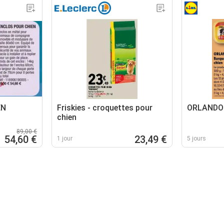
EN
Friskies - croquettes pour
ORLANDO 
chien
89,00 €
54,60 €
23,49 €
1 jour
5 jours