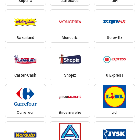
Super U
Autobacs
GiFi
Bazarland
Monoprix
Screwfix
Carter-Cash
Shopix
U Express
Carrefour
Bricomarché
Lidl