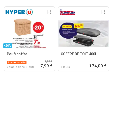
-20%
Pouf/coffre
COFFRE DE TOIT 400L
9,99 €
Bientôt valable
7,99 €
174,00 €
Valable dans 2 jours
6 jours