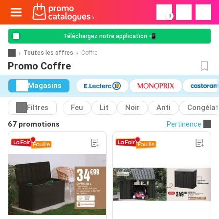
!
Téléchargez notre application 📲
Toutes les offres
Coffre
Promo Coffre
Magasins
Filtres
Feu
Lit
Noir
Anti
Congélat
67 promotions
Pertinence