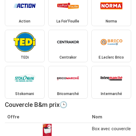
Action
La Foir'Fouille
Norma
TEDi
Centrakor
E.Leclerc Brico
Stokomani
Bricomarché
Intermarché
Couvercle B&m prix🕒
Offre
Nom
Box avec couvercle