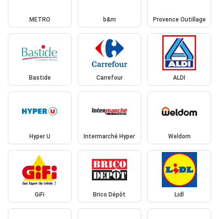
METRO
b&m
Provence Outillage
Bastide
Carrefour
ALDI
Hyper U
Intermarché Hyper
Weldom
GiFi
Brico Dépôt
Lidl