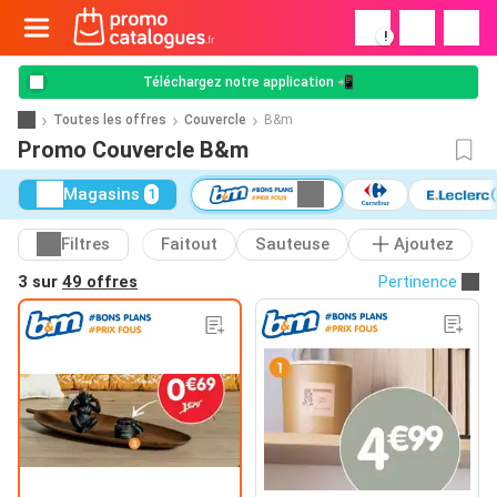
!
Téléchargez notre application 📲
Toutes les offres
Couvercle
B&m
Promo Couvercle B&m
Magasins
1
Filtres
Faitout
Sauteuse
Ajoutez
3 sur
49 offres
Pertinence