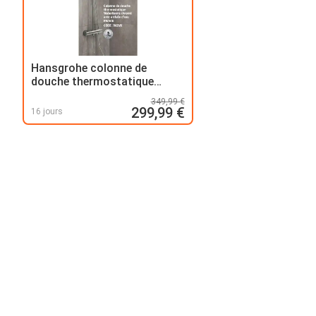
Hansgrohe colonne de
douche thermostatique
waterforms chromé avec
349,99 €
arrivée d’eau murale
299,99 €
16 jours