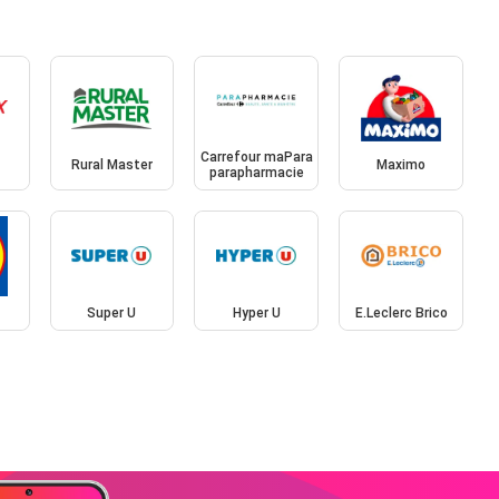
Carrefour maPara
Rural Master
Maximo
parapharmacie
Super U
Hyper U
E.Leclerc Brico