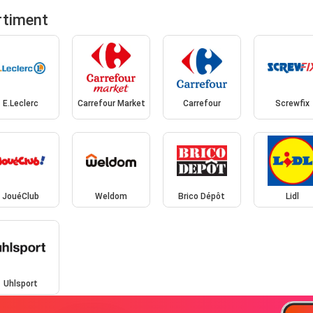
rtiment
E.Leclerc
Carrefour Market
Carrefour
Screwfix
JouéClub
Weldom
Brico Dépôt
Lidl
Uhlsport