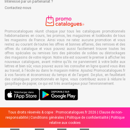
Intéressé par un partenariat ?
Contactez-nous
Promocatalogues réunit chaque jour tous les catalogues promotionnels
hebdomadaires en cours, les promos, les magazines et lookbooks de tous
les magasins de France. Ainsi vous ne ratez aucune promotion et vous
restez au courant de toutes les offres et bonnes affaires, des remises et des
offres du catalogue et vous pouvez aussi facilement trouver toutes les
offres spéciales ou remises lors des périodes de soldes ou déstockages
des magasins de votre région. Notre site est souvent le premier à afficher les
nouveaux catalogues, avant même qu'ils ne parviennent à votre boîte aux
lettres et bien sûr, vous pouvez aussi les consulter en ligne quand vous êtes
au travail, à l'école ou dans le magasin même. Ajoutez Promocatalogues.fr
à vos favoris et économisez du temps et de l'argent. De plus, en feuilletant
des catalogues promotionnels en ligne, vous contribuez aussi à réduire le
gaspillage de papier, ce qui est très avantageux pour l’environnement.
Tous droits réservés & copie : Promocatalogues.fr 2026 |
Clause de non-
responsabilité
|
Conditions générales
|
Politique de confidentialité
|
Politique
relative aux cookies