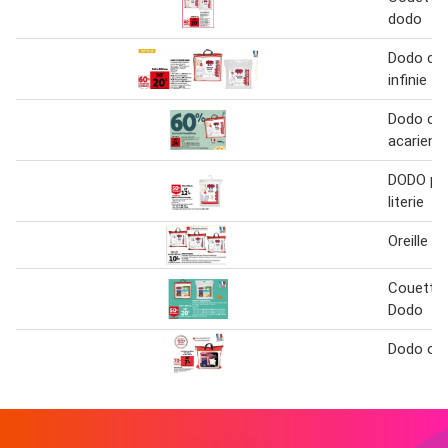
dodo
Dodo co
infinie
Dodo cou
acariens
DODO pro
literie
Oreille D
Couette
Dodo
Dodo orei