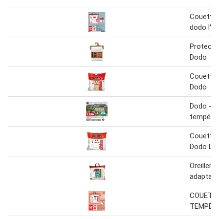
Couette
dodo l'es
Protectio
Dodo
Couette 
Dodo
Dodo - c
tempéré
Couette
Dodo L'a
Oreiller l
adaptabl
COUETT
TEMPÉR