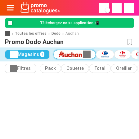
!
Téléchargez notre application 📲
Toutes les offres
Dodo
Auchan
Promo Dodo Auchan
Magasins
1
Filtres
Pack
Couette
Total
Oreiller