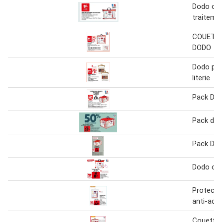
Dodo orei
traiteme
COUETTE
DODO
Dodo pro
literie
Pack Do
Pack do
Pack Do
Dodo ore
Protectio
anti-aca
Couette i