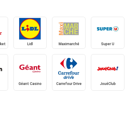
rket
Lidl
Maximarché
Super U
Géant Casino
Carrefour Drive
JouéClub