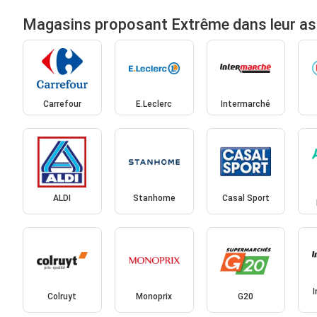
Magasins proposant Extrême dans leur a
Carrefour
E.Leclerc
Intermarché
ALDI
Stanhome
Casal Sport
Colruyt
Monoprix
G20