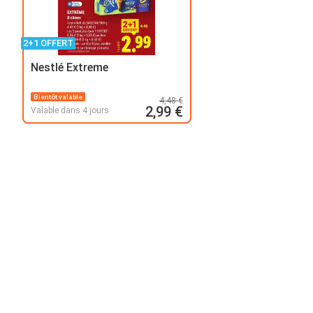
2+1 OFFERT
Nestlé Extreme
Bientôt valable
4,48 €
2,99 €
Valable dans 4 jours