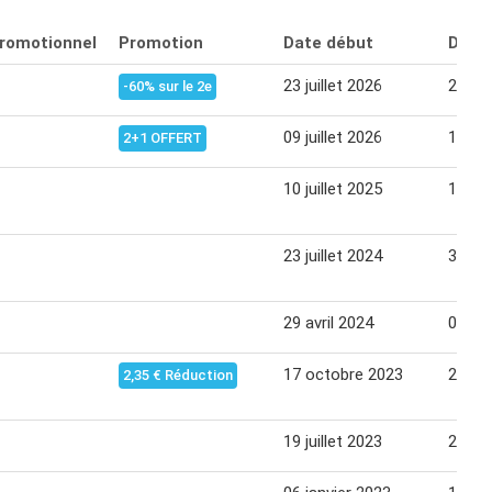
promotionnel
Promotion
Date début
Date 
23 juillet 2026
29 jui
-60% sur le 2e
09 juillet 2026
15 jui
2+1 OFFERT
10 juillet 2025
16 jui
23 juillet 2024
30 jui
29 avril 2024
07 ma
17 octobre 2023
24 oc
2,35 € Réduction
19 juillet 2023
25 jui