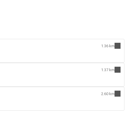
1.36 km
1.37 km
2.60 km