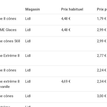
Magasin
Prix habituel
Prix 
me 8 cônes
Lidl
4,48 €
1,79 €
ME Glaces
Lidl
4,48 €
2,99 €
me cônes 568
Lidl
2,99 €
me Extrême 8
Lidl
2,77 €
me 8 cônes
Lidl
2,24 €
me extrême 8
Lidl
4,69 €
2,34 €
vanille
me cônes
Lidl
3,00 €