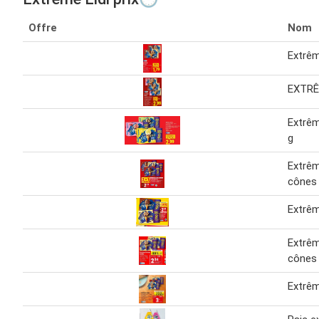
Offre
Nom
Extrê
EXTRÊ
Extrê
g
Extrê
cônes
Extrê
Extrê
cônes 
Extrê