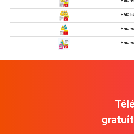
Paic e
Paic E
Paic e
Paic e
Télé
gratui