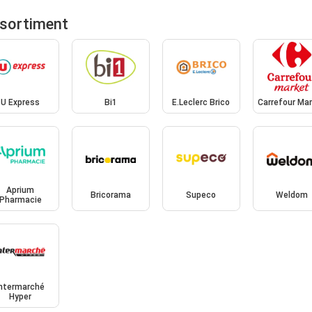
ssortiment
U Express
Bi1
E.Leclerc Brico
Carrefour Ma
Aprium
Bricorama
Supeco
Weldom
Pharmacie
Intermarché
Hyper