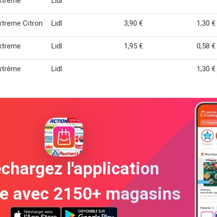
xtrême
Lidl
xtreme Citron
Lidl
3,90 €
1,30 €
xtreme
Lidl
1,95 €
0,58 €
xtrême
Lidl
1,30 €
chargez l'application
te avec 2150+ magasins